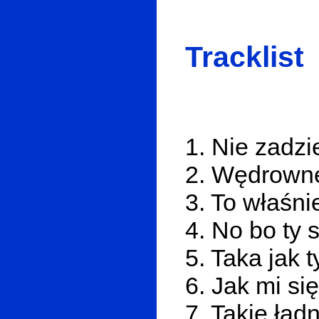
Tracklist
1. Nie zadzi
2. Wędrowne
3. To właśn
4. No bo ty 
5. Taka jak 
6. Jak mi s
7. Takie ład