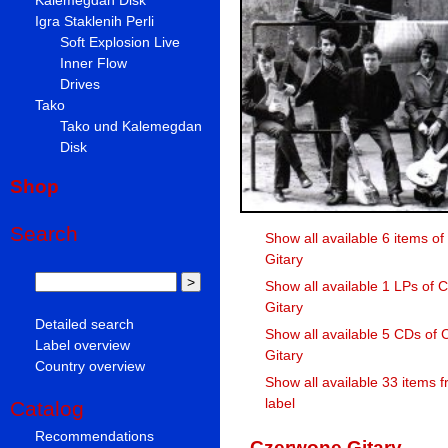
Igra Staklenih Perli
Soft Explosion Live
Inner Flow
Drives
Tako
Tako und Kalemegdan
Disk
Shop
Search
Show all available 6 items o
Gitary
Show all available 1 LPs of
Gitary
Detailed search
Show all available 5 CDs of
Label overview
Gitary
Country overview
Show all available 33 items 
label
Catalog
Recommendations
Czerwone Gitary