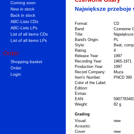
Coming soon
Największe przeboje v
New in stock
Back in stock
ABC-Lists CDs
Format:
CD
ABC-Lists LPs
Band:
Czerwone G
List of all items CDs
Title:
Największe 
Band's Origin:
PL
List of all items LPs
Style:
Beat, compi
Rating:
4
Order
Release Year:
1997
Shopping basket
Recording Year:
1965-1971
Production Year:
1997
Order
Record Company:
Muza
Login
Item's Number:
PNCD 390
Color of the Label:
Edition:
Extras:
EAN:
590778349
Weight:
82 g
Grading
Visual:
new
Acoustic:
Cover:
new