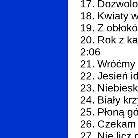
17. Dozwolo
18. Kwiaty 
19. Z obłok
20. Rok z k
2:06
21. Wróćmy 
22. Jesień i
23. Niebies
24. Biały kr
25. Płoną gó
26. Czekam 
27. Nie licz