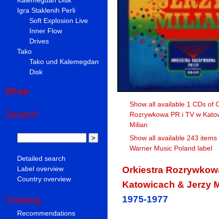
Igra Staklenih Perli
Soft Explosion Live
Inner Flow
Drives
Tako
Tako und Kalemegdan
Disk
Shop
Show all available 1 CDs of 
Search
Rozrywkowa PR i TV w Katow
Milian
Show all available 243 items
Warner Music Poland label
Detailed search
Orkiestra Rozrywkow
Label overview
Country overview
Katowicach & Jerzy M
1975-1977
Catalog
Recommendations