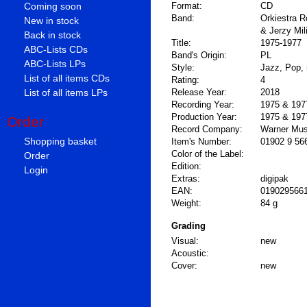
Coming soon
Format:
CD
Band:
Orkiestra 
New in stock
& Jerzy Mil
Back in stock
Title:
1975-1977
ABC-Lists CDs
Band's Origin:
PL
ABC-Lists LPs
Style:
Jazz, Pop,
List of all items CDs
Rating:
4
List of all items LPs
Release Year:
2018
Recording Year:
1975 & 197
Production Year:
1975 & 197
Order
Record Company:
Warner Mus
Shopping basket
Item's Number:
01902 9 56
Color of the Label:
Order
Edition:
Login
Extras:
digipak
EAN:
019029566
Weight:
84 g
Grading
Visual:
new
Acoustic:
Cover:
new