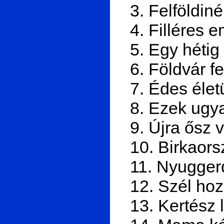
3. Felföldiné
4. Filléres 
5. Egy hétig 
6. Földvár fe
7. Édes élet
8. Ezek ugy
9. Újra ősz 
10. Birkaor
11. Nyugger
12. Szél hozo
13. Kertész 