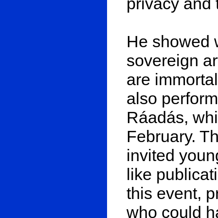
privacy and 
He showed wh
sovereign ar
are immortal
also perform
Ráadás, whi
February. T
invited youn
like publica
this event, 
who could h