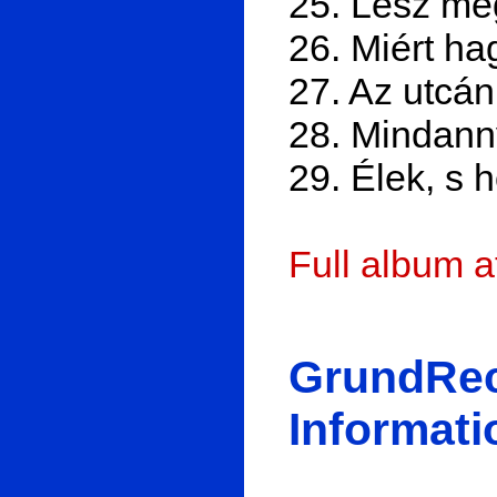
25. Lesz mé
26. Miért ha
27. Az utcán
28. Mindann
29. Élek, s 
Full album 
GrundRec
Informati