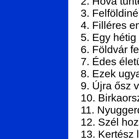
2. Hová tűn
3. Felföldiné
4. Filléres 
5. Egy hétig 
6. Földvár fe
7. Édes élet
8. Ezek ugy
9. Újra ősz 
10. Birkaor
11. Nyugger
12. Szél hozo
13. Kertész 