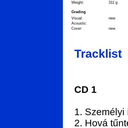
Weight:
311 g
Grading
Visual:
new
Acoustic:
Cover:
new
Tracklist
CD 1
1. Személyi
2. Hová tűn