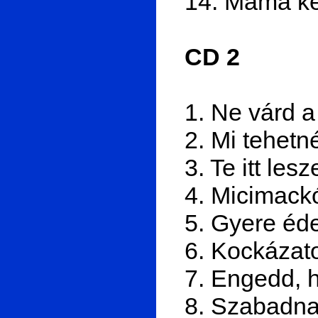
14. Mama kér
CD 2
1. Ne várd a
2. Mi tehetn
3. Te itt les
4. Micimack
5. Gyere éde
6. Kockázat
7. Engedd, 
8. Szabadnak