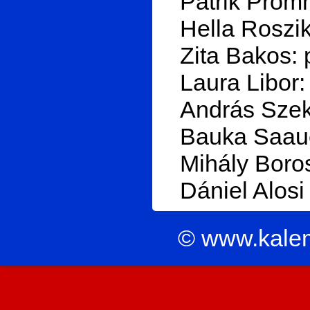
Patrik Prom
Hella Roszik:
Zita Bakos: 
Laura Libor:
András Szek
Bauka Saaue
Mihály Boro
Dániel Alosi 
© www.kale