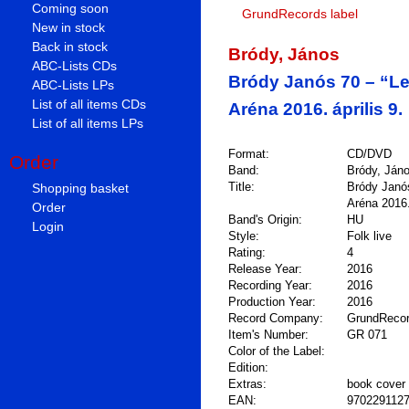
Coming soon
GrundRecords label
New in stock
Back in stock
Bródy, János
ABC-Lists CDs
Bródy Janós 70 – “Le
ABC-Lists LPs
List of all items CDs
Aréna 2016. április 9.
List of all items LPs
Format:
CD/DVD
Order
Band:
Bródy, Ján
Shopping basket
Title:
Bródy Janós
Aréna 2016. 
Order
Band's Origin:
HU
Login
Style:
Folk live
Rating:
4
Release Year:
2016
Recording Year:
2016
Production Year:
2016
Record Company:
GrundReco
Item's Number:
GR 071
Color of the Label:
Edition:
Extras:
book cover
EAN:
970229112