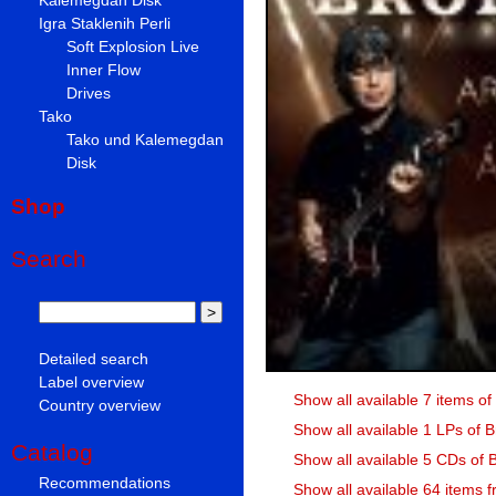
Igra Staklenih Perli
Soft Explosion Live
Inner Flow
Drives
Tako
Tako und Kalemegdan
Disk
Shop
Search
Detailed search
Label overview
Show all available 7 items o
Country overview
Show all available 1 LPs of 
Catalog
Show all available 5 CDs of 
Recommendations
Show all available 64 items 