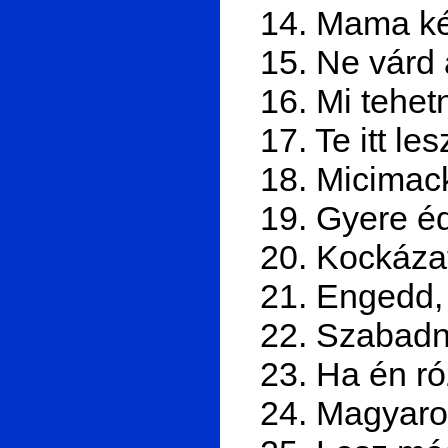
14. Mama kér
15. Ne várd 
16. Mi tehet
17. Te itt le
18. Micimac
19. Gyere éd
20. Kockáza
21. Engedd,
22. Szabadn
23. Ha én r
24. Magyaro