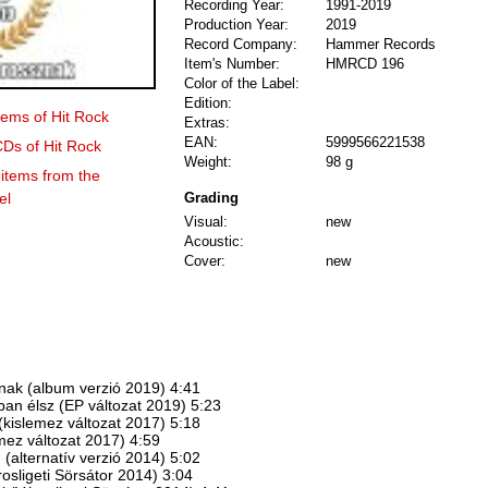
Recording Year:
1991-2019
Production Year:
2019
Record Company:
Hammer Records
Item's Number:
HMRCD 196
Color of the Label:
Edition:
items of Hit Rock
Extras:
EAN:
5999566221538
CDs of Hit Rock
Weight:
98 g
 items from the
el
Grading
Visual:
new
Acoustic:
Cover:
new
znak (album verzió 2019) 4:41
an élsz (EP változat 2019) 5:23
kislemez változat 2017) 5:18
mez változat 2017) 4:59
(alternatív verzió 2014) 5:02
osligeti Sörsátor 2014) 3:04