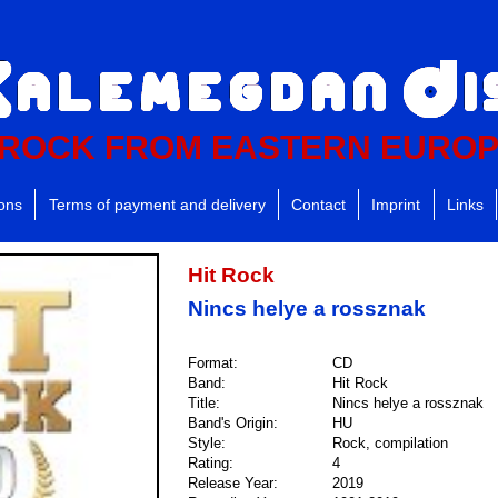
ROCK FROM EASTERN EURO
ions
Terms of payment and delivery
Contact
Imprint
Links
Hit Rock
Nincs helye a rossznak
Format:
CD
Band:
Hit Rock
Title:
Nincs helye a rossznak
Band's Origin:
HU
Style:
Rock, compilation
Rating:
4
Release Year:
2019