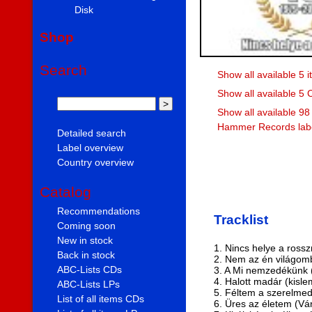
Disk
Shop
Search
Show all available 5 
Show all available 5 
Show all available 98
Hammer Records lab
Detailed search
Label overview
Country overview
Catalog
Recommendations
Tracklist
Coming soon
New in stock
1. Nincs helye a ross
Back in stock
2. Nem az én világomb
ABC-Lists CDs
3. A Mi nemzedékünk (
4. Halott madár (kisle
ABC-Lists LPs
5. Féltem a szerelmed 
List of all items CDs
6. Üres az életem (Vár