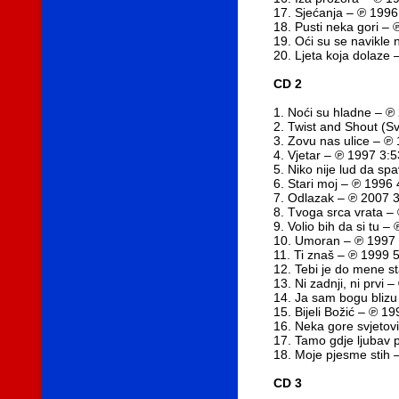
17. Sjećanja – ℗ 1996
18. Pusti neka gori –
19. Oći su se navikle
20. Ljeta koja dolaze
CD 2
1. Noći su hladne – ℗
2. Twist and Shout (S
3. Zovu nas ulice – ℗
4. Vjetar – ℗ 1997 3:5
5. Niko nije lud da sp
6. Stari moj – ℗ 1996 
7. Odlazak – ℗ 2007 
8. Tvoga srca vrata –
9. Volio bih da si tu –
10. Umoran – ℗ 1997 
11. Ti znaš – ℗ 1999 
12. Tebi je do mene s
13. Ni zadnji, ni prvi 
14. Ja sam bogu blizu
15. Bijeli Božić – ℗ 1
16. Neka gore svjetov
17. Tamo gdje ljubav 
18. Moje pjesme stih 
CD 3