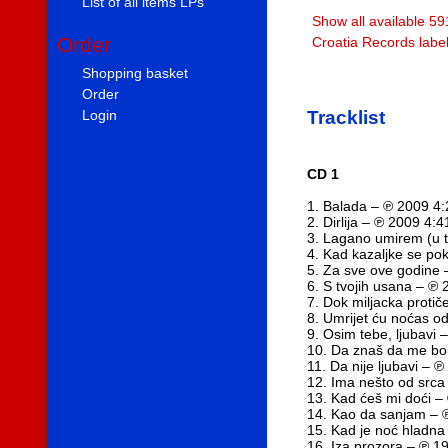
List of all items LPs
Show all available 59
Order
Croatia Records labe
Shopping basket
Order
Login
Tracklist
CD 1
1. Balada – ℗ 2009 4:
2. Dirlija – ℗ 2009 4:4
3. Lagano umirem (u 
4. Kad kazaljke se po
5. Za sve ove godine 
6. S tvojih usana – ℗
7. Dok miljacka protič
8. Umrijet ću noćas od
9. Osim tebe, ljubavi 
10. Da znaš da me bol
11. Da nije ljubavi – 
12. Ima nešto od srca
13. Kad ćeš mi doći –
14. Kao da sanjam – 
15. Kad je noć hladna
16. Iza prozora – ℗ 1