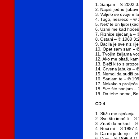
1. Sanjam – ℗ 2002 3
2. Napiši jednu ljuba
3. Voljelo se dvoje ml
4. Tugo, nesrećo – ℗ 
5. Nek’ te on ljubi (k
6. Uzmi me kad hoćeš 
7. Riznice sjećanja –
8. Ostani – ℗ 1989 3:
9. Bacila je sve niz ri
10. Opet sam sam – ℗
11. Tvojim željama vo
12. Ako me pitaš, ka
13. Bježi kišo s prozo
14. Crvena jabuka – 
15. Nemoj da sudiš pr
16. Sanjam te – ℗ 19
17. Nekako s proljeća
18. Sve što sanjam –
19. Da tebe nema, Bo
CD 4
1. Stižu me sjećanja 
2. Sve što imaš ti – ℗
3. Znaš da nekad – ℗
4. Reci mi – ℗ 1997 4
5. Da mi je do nje – ℗
6. Deni – ℗ 1996 4:11