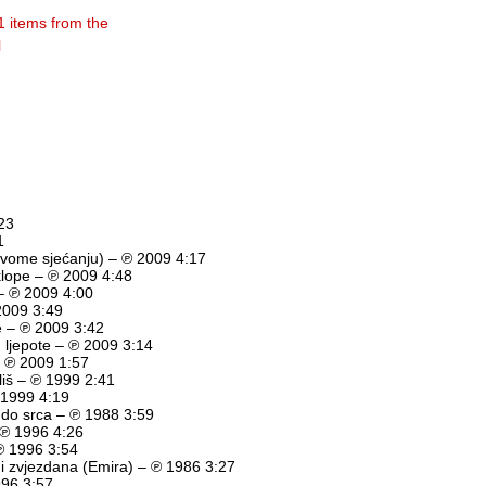
1 items from the
l
23
1
tvome sjećanju) – ℗ 2009 4:17
klope – ℗ 2009 4:48
– ℗ 2009 4:00
 2009 3:49
e – ℗ 2009 3:42
 ljepote – ℗ 2009 3:14
– ℗ 2009 1:57
iš – ℗ 1999 2:41
℗ 1999 4:19
 do srca – ℗ 1988 3:59
 ℗ 1996 4:26
℗ 1996 3:54
 i zvjezdana (Emira) – ℗ 1986 3:27
996 3:57