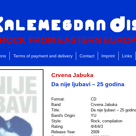
ROCK FROM EASTERN EURO
ions
Terms of payment and delivery
Contact
Imprint
Links
Crvena Jabuka
Da nije ljubavi – 25 godina
Format:
CD
Band:
Crvena Jabuka
Title:
Da nije ljubavi – 25 godin
Band's Origin:
YU
Style:
Rock, compilation
Rating:
4/4/4/3
Release Year:
2009