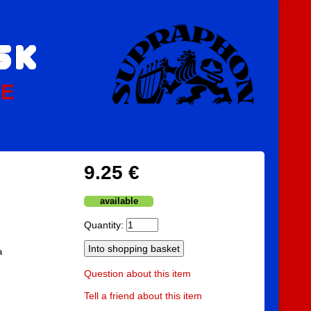
PE
9.25 €
available
Quantity:
a
Question about this item
Tell a friend about this item