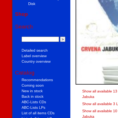
Disk
Shop
Search
Detailed search
Label overview
Country overview
Catalog
Recommendations
Coming soon
New in stock
Show all available 13
Back in stock
Jabuka
ABC-Lists CDs
Show all available 3
ABC-Lists LPs
Show all available 1
List of all items CDs
Jabuka