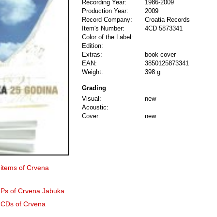
Recording Year:
1986-2009
Production Year:
2009
Record Company:
Croatia Records
Item's Number:
4CD 5873341
Color of the Label:
Edition:
Extras:
book cover
EAN:
3850125873341
Weight:
398 g
Grading
Visual:
new
Acoustic:
Cover:
new
 items of Crvena
 LPs of Crvena Jabuka
0 CDs of Crvena